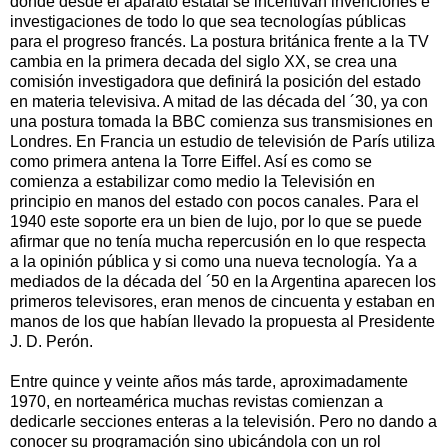
donde desde el aparato estatal se incentivan invenciones e
investigaciones de todo lo que sea tecnologías públicas
para el progreso francés. La postura británica frente a la TV
cambia en la primera decada del siglo XX, se crea una
comisión investigadora que definirá la posición del estado
en materia televisiva. A mitad de las década del ´30, ya con
una postura tomada la BBC comienza sus transmisiones en
Londres. En Francia un estudio de televisión de París utiliza
como primera antena la Torre Eiffel. Así es como se
comienza a estabilizar como medio la Televisión en
principio en manos del estado con pocos canales. Para el
1940 este soporte era un bien de lujo, por lo que se puede
afirmar que no tenía mucha repercusión en lo que respecta
a la opinión pública y si como una nueva tecnología. Ya a
mediados de la década del ´50 en la Argentina aparecen los
primeros televisores, eran menos de cincuenta y estaban en
manos de los que habían llevado la propuesta al Presidente
J. D. Perón.
Entre quince y veinte años más tarde, aproximadamente
1970, en norteamérica muchas revistas comienzan a
dedicarle secciones enteras a la televisión. Pero no dando a
conocer su programación sino ubicándola con un rol