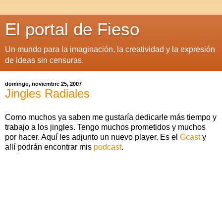
El portal de Fieso
Un mundo para la imaginación, la creatividad y la expresión
de ideas sin censuras.
domingo, noviembre 25, 2007
Jingles Radiales
Como muchos ya saben me gustaría dedicarle más tiempo y
trabajo a los jingles. Tengo muchos prometidos y muchos
por hacer. Aquí les adjunto un nuevo player. Es el
Gcast
y
allí podrán encontrar mis
podcast
.