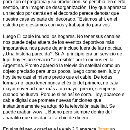
para con el programa y su producción; se percibía, en cierto
sentido, una imagen de desorganización. Hoy que aparezca
un técnico por detrás en el decorado parece denotar que
nuestra casa es parte del decorado. "Estamos ahí, en el
estudio pero estamos con vos y trabajando para vos".
Luego El cable inundo los hogares. No tener sus canales
nos puede dejar afuera de los eventos deportivos más
importantes, nos puede dejar incluso fuera de las noticias.
¿Una historia parecida?. Si. Al principio era un servicio de
lujo, hoy es un servicio "accesible" por lo menos en la
Argentina. Pronto apareció la televisión satelital como un
objeto preciado para unos pocos, luego como semi lujo y
hoy tiene casi el mismo precio que el cable. De todas
formas no logro tener nunca el éxito del primero, no traía
mayor novedad que: más a un mayor precio, siempre y
cuando no llueva. Porque si es así se corta. Hoy, aparece el
cable digital que promete nuevas funciones que
instantáneamente ya adquirió la televisión satelital. Se
puede grabar! wow!... Bueno pero siempre dentro del
aparatito que nos dan a cambio de dinero.
En simultáneo y gracias a la web 2.0 aparece
Joost
un