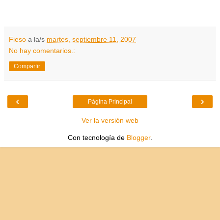
Fieso
a la/s
martes, septiembre 11, 2007
No hay comentarios.:
Compartir
‹
›
Página Principal
Ver la versión web
Con tecnología de
Blogger
.