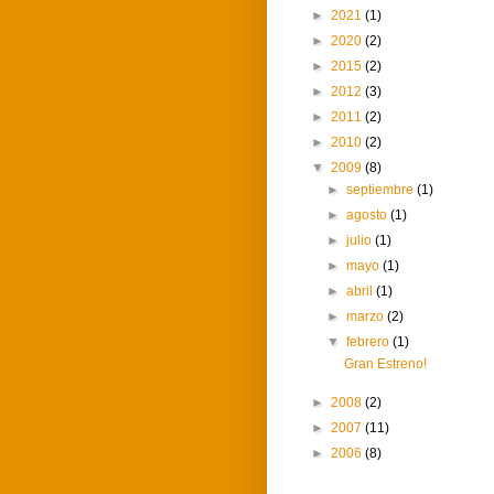
►
2021
(1)
►
2020
(2)
►
2015
(2)
►
2012
(3)
►
2011
(2)
►
2010
(2)
▼
2009
(8)
►
septiembre
(1)
►
agosto
(1)
►
julio
(1)
►
mayo
(1)
►
abril
(1)
►
marzo
(2)
▼
febrero
(1)
Gran Estreno!
►
2008
(2)
►
2007
(11)
►
2006
(8)