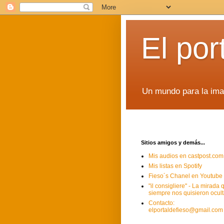
El por
Un mundo para la imag
Sitios amigos y demás...
Mis audios en castpost.com
Mis listas en Spotify
Fieso´s Chanel en Youtube
"il consigliere" - La mirada 
siempre nos quisieron ocult
Contacto:
elportaldefieso@gmail.com