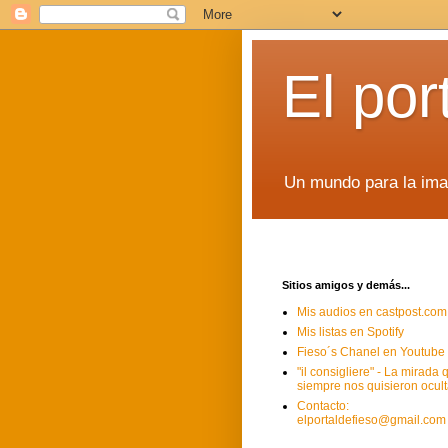
El por
Un mundo para la imag
Sitios amigos y demás...
Mis audios en castpost.com
Mis listas en Spotify
Fieso´s Chanel en Youtube
"il consigliere" - La mirada 
siempre nos quisieron ocult
Contacto:
elportaldefieso@gmail.com