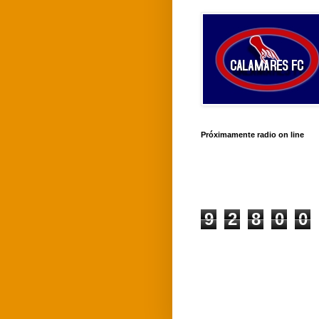
Próximamente radio on line
9
2
8
0
0