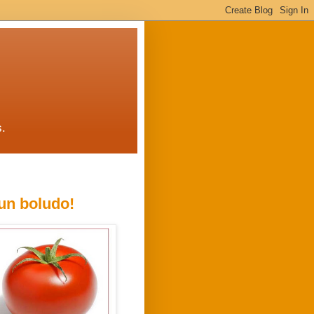
s.
un boludo!