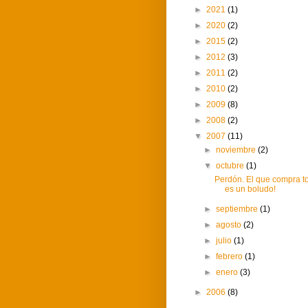
►
2021
(1)
►
2020
(2)
►
2015
(2)
►
2012
(3)
►
2011
(2)
►
2010
(2)
►
2009
(8)
►
2008
(2)
▼
2007
(11)
►
noviembre
(2)
▼
octubre
(1)
Perdón. El que compra t
es un boludo!
►
septiembre
(1)
►
agosto
(2)
►
julio
(1)
►
febrero
(1)
►
enero
(3)
►
2006
(8)