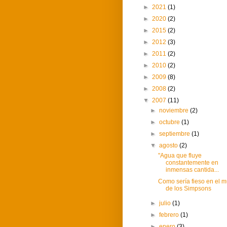
►
2021
(1)
►
2020
(2)
►
2015
(2)
►
2012
(3)
►
2011
(2)
►
2010
(2)
►
2009
(8)
►
2008
(2)
▼
2007
(11)
►
noviembre
(2)
►
octubre
(1)
►
septiembre
(1)
▼
agosto
(2)
"Agua que fluye
constantemente en
inmensas cantida...
Como sería fieso en el 
de los Simpsons
►
julio
(1)
►
febrero
(1)
►
enero
(3)