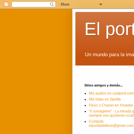
El por
Un mundo para la imag
Sitios amigos y demás...
Mis audios en castpost.com
Mis listas en Spotify
Fieso´s Chanel en Youtube
"il consigliere" - La mirada 
siempre nos quisieron ocult
Contacto:
elportaldefieso@gmail.com