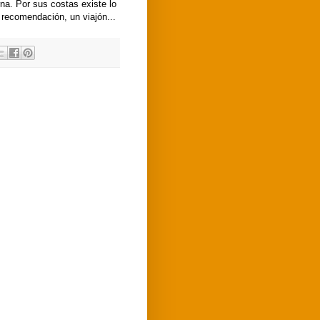
na. Por sus costas existe lo
 recomendación, un viajón...