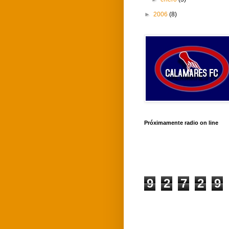
►
2006
(8)
Próximamente radio on line
9
2
7
2
9