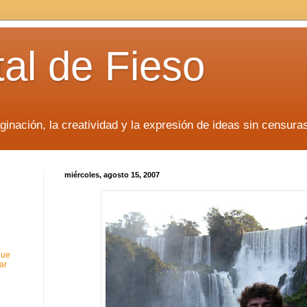
tal de Fieso
inación, la creatividad y la expresión de ideas sin censura
miércoles, agosto 15, 2007
que
ar