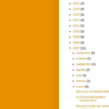
►
2021
(1)
►
2020
(2)
►
2015
(2)
►
2012
(3)
►
2011
(2)
►
2010
(2)
►
2009
(8)
►
2008
(2)
▼
2007
(11)
►
noviembre
(2)
►
octubre
(1)
►
septiembre
(1)
►
agosto
(2)
►
julio
(1)
►
febrero
(1)
▼
enero
(3)
San Luis, un verano disti
La Cocina Mosquitera -
Lección Nº 1
Gracias Cande por seme