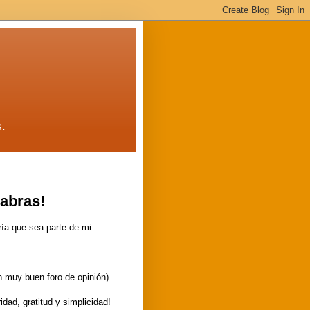
s.
abras!
ía que sea parte de mi
n muy buen foro de opinión)
idad, gratitud y simplicidad!