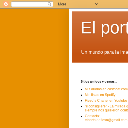
El por
Un mundo para la imag
Sitios amigos y demás...
Mis audios en castpost.com
Mis listas en Spotify
Fieso´s Chanel en Youtube
"il consigliere" - La mirada 
siempre nos quisieron ocult
Contacto:
elportaldefieso@gmail.com