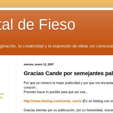
tal de Fieso
inación, la creatividad y la expresión de ideas sin censura
viernes, enero 12, 2007
Gracias Cande por semejantes pal
Por que se merece la mejor publicidad y por que me encantar
corazón...
Prometo hacer lo posible para que asi sea...
que
ar
http://www.fotolog.com/candy_zorris
(Es un fotolog con u
Gracias eternas por su publicación, por su honestidad, sincer