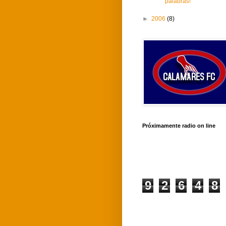
palabras!
►
2006
(8)
Próximamente radio on line
9
2
6
4
8