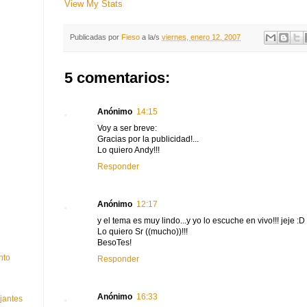
View My Stats
Publicadas por
Fieso
a la/s
viernes, enero 12, 2007
5 comentarios:
Anónimo
14:15
Voy a ser breve:
Gracias por la publicidad!...
Lo quiero Andy!!!
Responder
Anónimo
12:17
y el tema es muy lindo...y yo lo escuche en vivo!!! jeje :D
Lo quiero Sr ((mucho))!!!
BesoTes!
nto
Responder
Anónimo
16:33
jantes