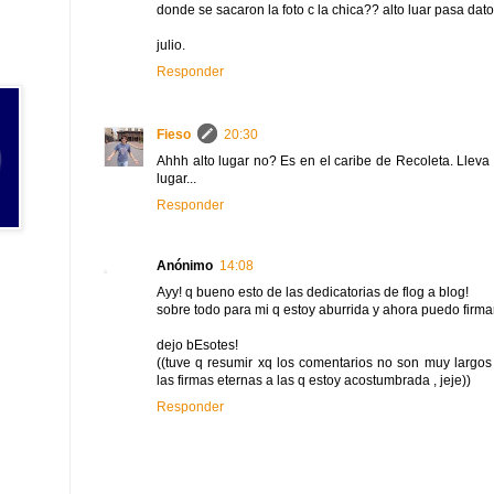
donde se sacaron la foto c la chica?? alto luar pasa dat
julio.
Responder
Fieso
20:30
Ahhh alto lugar no? Es en el caribe de Recoleta. Lleva 
lugar...
Responder
Anónimo
14:08
Ayy! q bueno esto de las dedicatorias de flog a blog!
sobre todo para mi q estoy aburrida y ahora puedo firm
dejo bEsotes!
((tuve q resumir xq los comentarios no son muy largo
las firmas eternas a las q estoy acostumbrada , jeje))
Responder