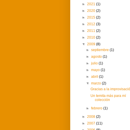
►
2021
(1)
►
2020
(2)
►
2015
(2)
►
2012
(3)
►
2011
(2)
►
2010
(2)
▼
2009
(8)
►
septiembre
(1)
►
agosto
(1)
►
julio
(1)
►
mayo
(1)
►
abril
(1)
▼
marzo
(2)
Gracias a la improvisaci
Un temita más para mí
colección
►
febrero
(1)
►
2008
(2)
►
2007
(11)