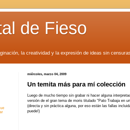
tal de Fieso
inación, la creatividad y la expresión de ideas sin censura
miércoles, marzo 04, 2009
Un temita más para mí colección
Luego de mucho tiempo sin grabar ni hacer alguna interpreta
versión de el gran tema de moris titulado "Pato Trabaja en un
(directa y sin práctica alguna, por eso están las fallas inclui
que
puede!)
ar